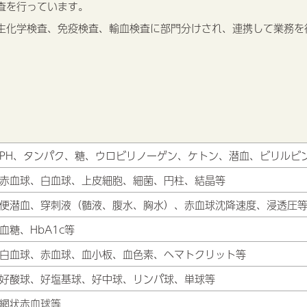
査を行っています。
生化学検査、免疫検査、輸血検査に部門分けされ、連携して業務を
PH、タンパク、糖、ウロビリノーゲン、ケトン、潜血、ビリルビ
赤血球、白血球、上皮細胞、細菌、円柱、結晶等
便潜血、穿刺液（髄液、腹水、胸水）、赤血球沈降速度、浸透圧
血糖、HbA1c等
白血球、赤血球、血小板、血色素、ヘマトクリット等
好酸球、好塩基球、好中球、リンパ球、単球等
網状赤血球等