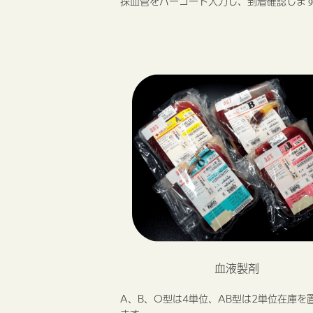
採血管をバーコード入力し、到着確認しま
血液製剤
A、B、O型は4単位、AB型は2単位在庫を