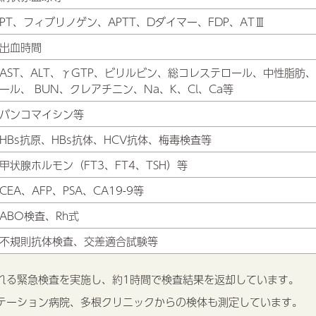
PT、フィブリノゲン、APTT、Dダイマー、FDP、ATⅢ
出血時間
AST、ALT、γGTP、ビリルビン、総コレステロール、中性脂肪、H
ール、 BUN、クレアチニン、Na、K、Cl、Ca等
バンコマイシン等
HBs抗原、HBs抗体、HCV抗体、梅毒検査等
甲状腺ホルモン（FT3、FT4、TSH）等
CEA、AFP、PSA、CA19-9等
ABO検査、Rh式
不規則抗体検査、交差適合試験等
れる緊急検査を実施し、約1時間で検査結果を返却しています。
テーション病院、多根クリニックからの検体も測定しています。