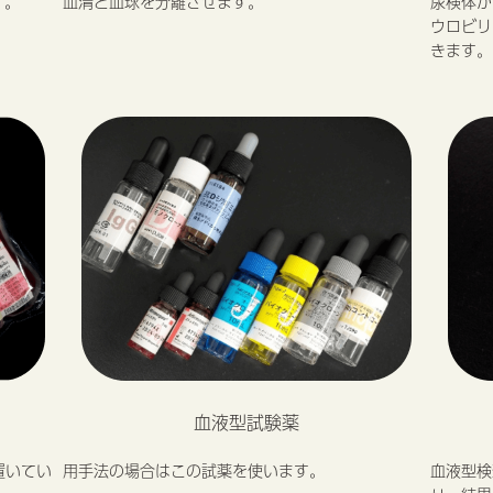
す。
血清と血球を分離させます。
尿検体か
ウロビリ
きます。
血液型試験薬
置いてい
用手法の場合はこの試薬を使います。
血液型検