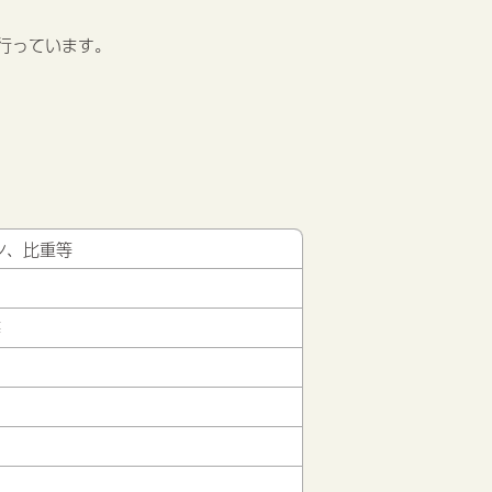
行っています。
ン、比重等
等